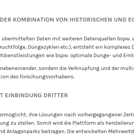
 DER KOMBINATION VON HISTORISCHEN UND E
m übermittelten Daten mit weiteren Datenquellen bspw.
 Fruchtfolge, Düngezyklen etc.), entsteht ein komplexes
tdienstleistungen wie bspw. optimale Dünge- und Ernt
“ nebeneinander, sondern die Verknüpfung und der mult
vation des Forschungsvorhabens.
T EINBINDUNG DRITTER
 ermöglicht, ihre Lösungen nach vorhergegangener Zertif
ung zu stellen. Somit wird die Plattform als herstelle
d Anlagenparks beitragen. Die entwickelten Mehrwertd